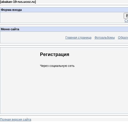
[
abakan-19-rus.ucoz.ru
]
Форма входа
В
Ст
Меню сайта
Главная страница
Фотоальбомы
Обратн
Регистрация
Через социальную сеть
Полная версия сайта