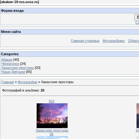
[
abakan-19-rus.ucoz.ru
]
Форма входа
В
Ст
Меню сайта
Главная страница
Фотоальбомы
Обратн
Categories
Абакан
[40]
Черногорск
[24]
Хакасские просторы
[20]
Наши Девушки
[65]
Главная
»
Фотоальбом
» Хакасские просторы
Фотографий в альбоме
:
20
910
Хакасские просторы
Х
06